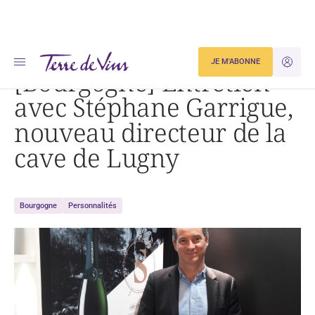
Accueil
[Bourgogne] Entretien avec Stéphane Garrigue, nouveau directeur de la cave de Lugny
JE M'ABONNE
JE M'ID
[Bourgogne] Entretien
avec Stéphane Garrigue,
nouveau directeur de la
cave de Lugny
Bourgogne
Personnalités