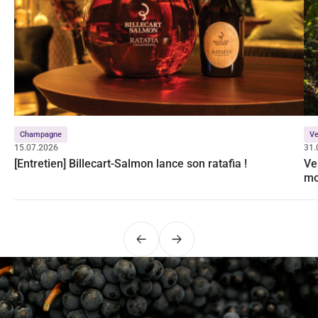
Champagne
Ve
15.07.2026
31.
[Entretien] Billecart-Salmon lance son ratafia !
Ve
mo
Précédent
Suivant