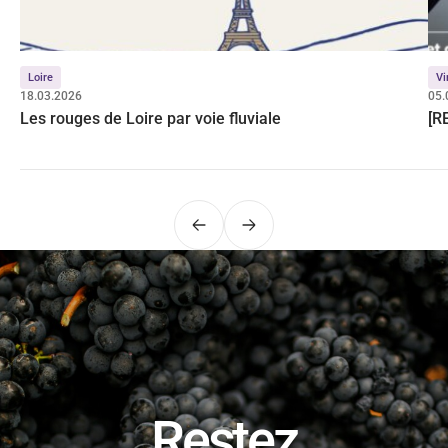
Loire
Vi
18.03.2026
05.
Les rouges de Loire par voie fluviale
[R
Précédent
Suivant
Restez