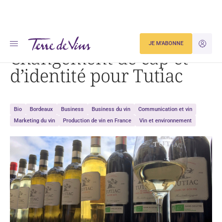
Accueil
Changement de cap et d’identité pour Tutiac
JE M'ABONNE
JE M'ID
Changement de cap et
d’identité pour Tutiac
Bio
Bordeaux
Business
Business du vin
Communication et vin
Marketing du vin
Production de vin en France
Vin et environnement