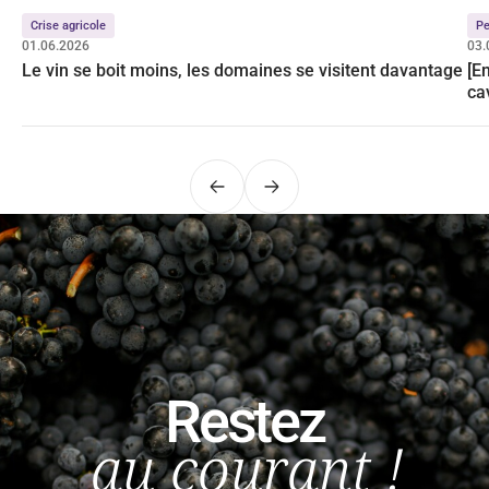
Crise agricole
Pe
01.06.2026
03.
Le vin se boit moins, les domaines se visitent davantage
[E
ca
Précédent
Suivant
Restez
au courant !