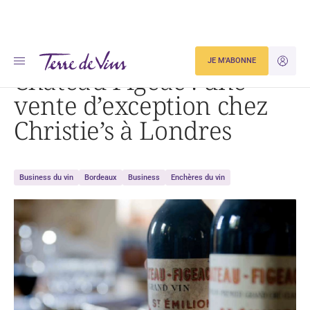
Accueil
Château Figeac : une vente d’exception chez Christie’s à Londres
JE M'ABONNE
JE M'ID
Château Figeac : une
vente d’exception chez
Christie’s à Londres
Business du vin
Bordeaux
Business
Enchères du vin