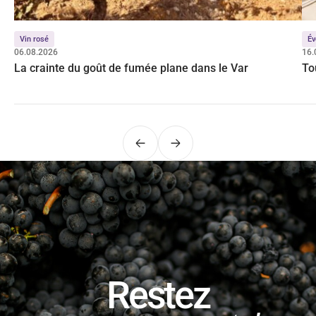
Vin rosé
Év
06.08.2026
16.
La crainte du goût de fumée plane dans le Var
To
Précédent
Suivant
Restez