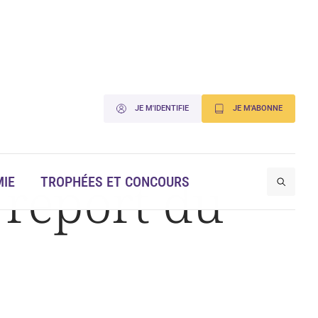
JE M'IDENTIFIE
JE M'ABONNE
 report du
IE
TROPHÉES ET CONCOURS