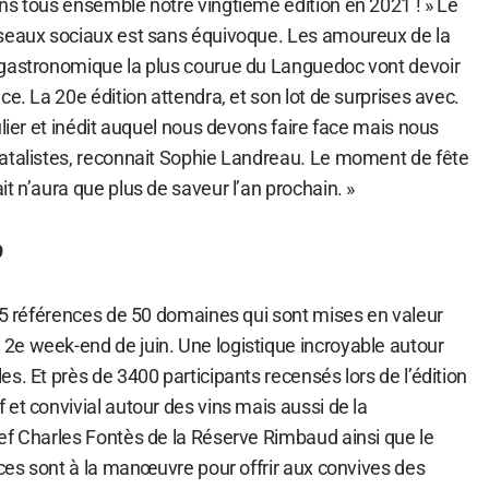
ns tous ensemble notre vingtième édition en 2021 ! » Le
éseaux sociaux est sans équivoque. Les amoureux de la
 gastronomique la plus courue du Languedoc vont devoir
ce. La 20e édition attendra, et son lot de surprises avec.
ulier et inédit auquel nous devons faire face mais nous
atalistes, reconnait Sophie Landreau. Le moment de fête
t n’aura que plus de saveur l’an prochain. »
9
 75 références de 50 domaines qui sont mises en valeur
e week-end de juin. Une logistique incroyable autour
s. Et près de 3400 participants recensés lors de l’édition
et convivial autour des vins mais aussi de la
ef Charles Fontès de la Réserve Rimbaud ainsi que le
nces sont à la manœuvre pour offrir aux convives des