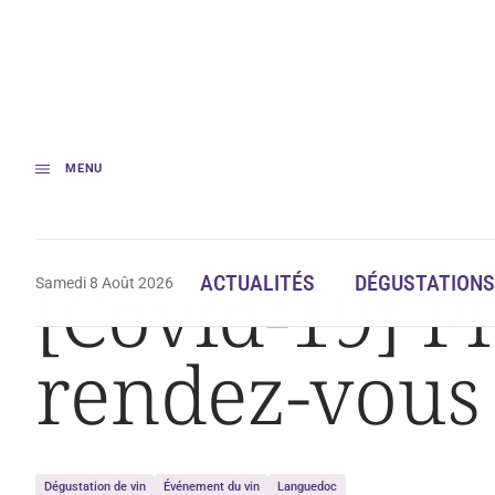
MENU
Accueil
[Covid-19] Pic Saint-Loup : report du rendez-vous phare !
[Covid-19] Pi
ACTUALITÉS
DÉGUSTATIONS
Samedi 8 Août 2026
rendez-vous 
Dégustation de vin
Événement du vin
Languedoc