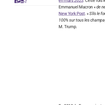
en mars 2025
. Cette fois 
Emmanuel Macron «
de ne
New York Post
. «
S'ils le 
100% sur tous les champag
M. Trump.