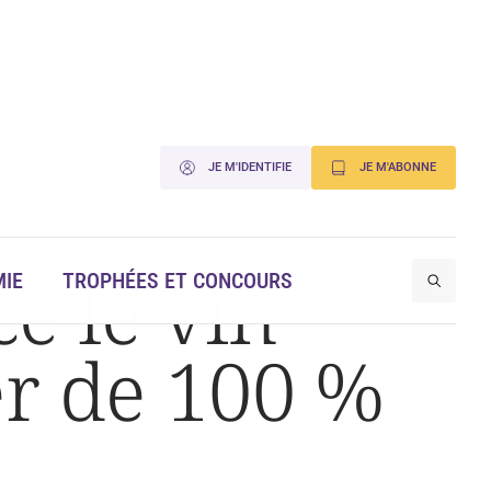
JE M'IDENTIFIE
JE M'ABONNE
e le vin
IE
TROPHÉES ET CONCOURS
ier de 100 %