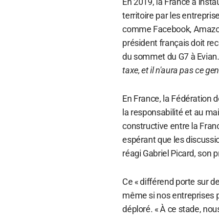
En 2019, la France a insta
territoire par les entrepr
comme Facebook, Amazon,
président français doit re
du sommet du G7 à Evian.
taxe, et il n'aura pas ce ge
En France, la Fédération d
la responsabilité et au ma
constructive entre la Fran
espérant que les discussio
réagi Gabriel Picard, son pr
Ce « différend porte sur d
même si nos entreprises po
déploré. « À ce stade, no