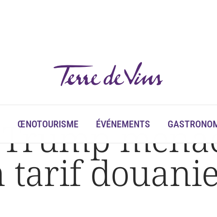
arif douanier de 100 %
 : Trump menac
ŒNOTOURISME
ÉVÉNEMENTS
GASTRONOM
n tarif douan