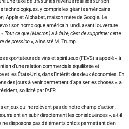
uré une taxe de 3% sur les revenus réalisés sur son
ises technologiques, y compris les géants américains
 Apple et Alphabet, maison mère de Google. Le
cevoir son homologue américain lundi, avant l'ouverture
 «
Tout ce que (Macron) a à faire, c'est de supprimer cette
nre de pression
», a insisté M. Trump.
es exportateurs de vins et spiritueux (FEVS) a appelé « à
intien d'une relation commerciale équilibrée et
ce et les États-Unis, dans l'intérêt des deux économies. En
ns des jours à venir permettent d'apaiser les choses », a
ésident, sollicité par l'AFP.
es enjeux qui ne relèvent pas de notre champ d'action,
urraient en subir directement les conséquences », a-t-il
us ne disposons pas d'éléments précis permettant d'en