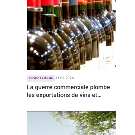
11.02.2026
Business du vin
La guerre commerciale plombe
les exportations de vins et
spiritueux