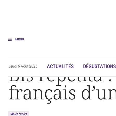
MENU
Accueil
Actualités
Bis repetita : Trump menace le vin français d’un t
Bis repetita
ACTUALITÉS
DÉGUSTATIONS
Jeudi 6 Août 2026
français d’u
Vin et export