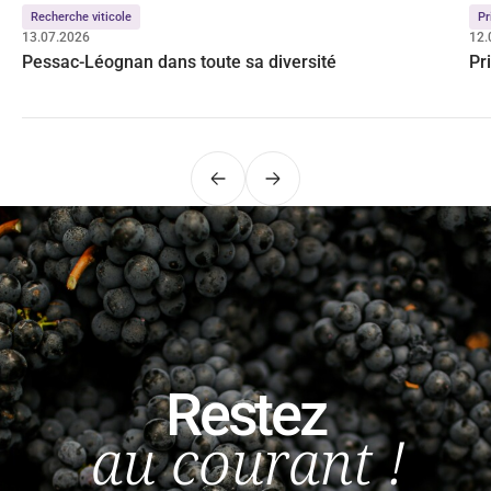
Recherche viticole
Pr
13.07.2026
12.
Pessac-Léognan dans toute sa diversité
Pr
Précédent
Suivant
Restez
au courant !