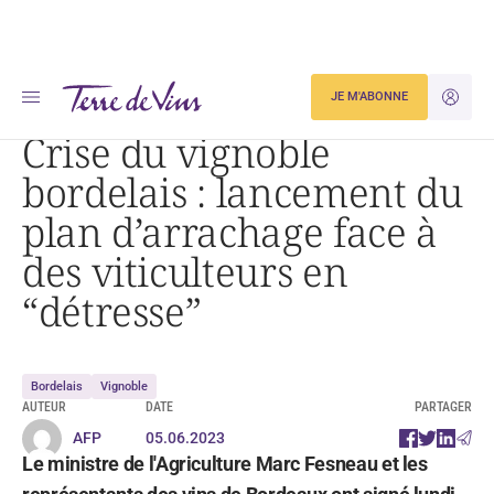
Accueil
Actualités
JE M'ABONNE
JE M'ID
Crise du vignoble bordelais : lancement du plan d’arrachage face à des viticulteurs en
« détresse »
Crise du vignoble
bordelais : lancement du
plan d’arrachage face à
des viticulteurs en
“détresse”
Bordelais
Vignoble
AUTEUR
DATE
PARTAGER
AFP
05.06.2023
Le ministre de l'Agriculture Marc Fesneau et les