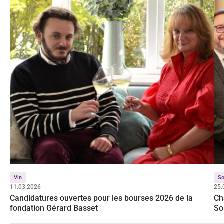
Vin
S
11.03.2026
25.
Candidatures ouvertes pour les bourses 2026 de la
Ch
fondation Gérard Basset
So