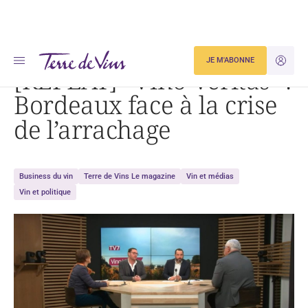
Accueil
[REPLAY] « Vino Veritas » : Bordeaux face à la crise de l’arrachage
JE M'ABONNE
JE M'ID
[REPLAY] “Vino Veritas” :
Bordeaux face à la crise
de l’arrachage
Business du vin
Terre de Vins Le magazine
Vin et médias
Vin et politique