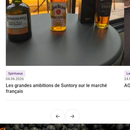
Spiritueux
La
04.06.2026
24.
Les grandes ambitions de Suntory sur le marché
AO
français
Précédent
Suivant