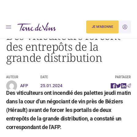
Accueil
Actualités
Des viticulteurs forcent des entrepôts de la grande distribution
JE M'ABONNE
JE M'ID
Des viticulteurs forcent
des entrepôts de la
grande distribution
AUTEUR
DATE
PARTAGER
AFP
25.01.2024
Des viticulteurs ont incendié des palettes jeudi matin
dans la cour d'un négociant de vin près de Béziers
(Hérault) avant de forcer les portails de deux
entrepôts de la grande distribution, a constaté un
correspondant de l'AFP.