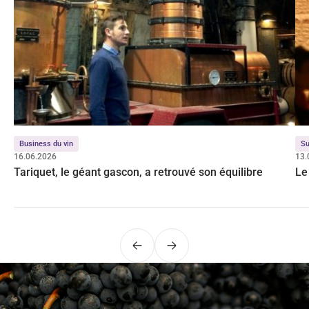
Business du vin
Su
16.06.2026
13.
Tariquet, le géant gascon, a retrouvé son équilibre
Le
Précédent
Suivant