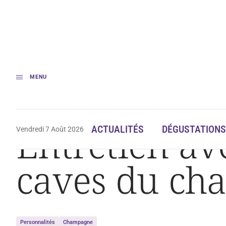
MENU
Accueil
Actualités
Entretien avec Elysé Brigandat, chef de caves du 
Entretien av
ACTUALITÉS
DÉGUSTATIONS
Vendredi 7 Août 2026
caves du ch
Personnalités
Champagne