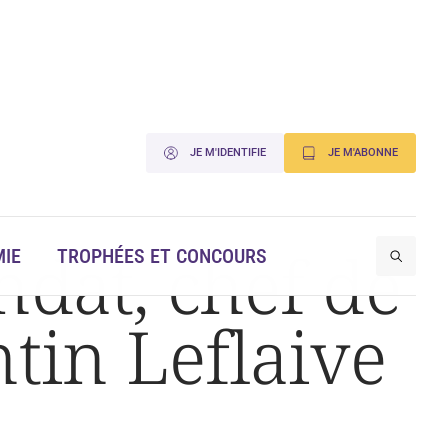
JE M'IDENTIFIE
JE M'ABONNE
ndat, chef de
IE
TROPHÉES ET CONCOURS
tin Leflaive