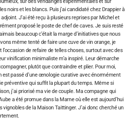
houmieux, sur des vendanges expérimentales et sur
les noirs et les blancs. Puis j’ai candidaté chez Drappier à
djoint. J’ai été reçu à plusieurs reprises par Michel et
carrément proposé le poste de chef de caves. Je suis resté
j’aimais beaucoup c’était la marge d’initiatives que nous
vons même tenté de faire une cuve de vin orange, je
 l’occasion de refaire de telles choses, surtout avec des
ur vinification minimaliste m’a inspiré. Leur démarche
accompagner, plutôt que contraindre et plier. Pour moi,
 On est passé d’une œnologie curative avec énormément
e préventive qui suffit la plupart du temps. Même si
son, j’ai priorisé ma vie de couple. Ma compagne qui
 l’Aube a été promue dans la Marne où elle est aujourd’hui
 vignobles de la Maison Taittinger. J’ai donc cherché un
rtement.