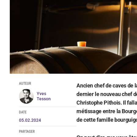
AUTEUR
Ancien chef de caves de 
dernier le nouveau chef 
Yves
Tesson
Christophe Pithois. Il fall
métissage entre la Bourg
DATE
de cette famille bourguig
05.02.2024
PARTAGER