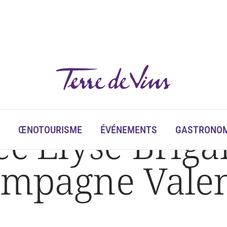
champagne Valentin Leflaive
ec Elysé Briga
ŒNOTOURISME
ÉVÉNEMENTS
GASTRONOM
ampagne Valen