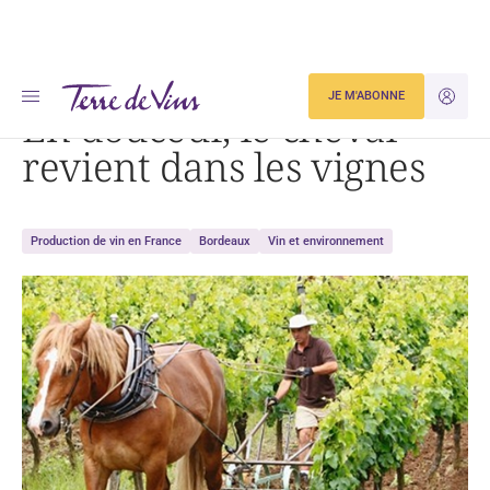
Accueil
En douceur, le cheval revient dans les vignes
JE M'ABONNE
JE M'ID
En douceur, le cheval
revient dans les vignes
Production de vin en France
Bordeaux
Vin et environnement