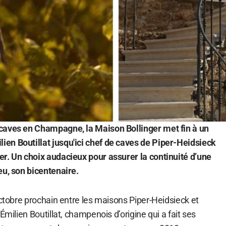
caves en Champagne, la Maison Bollinger met fin à un
en Boutillat jusqu'ici chef de caves de Piper-Heidsieck
r. Un choix audacieux pour assurer la continuité d’une
eu, son bicentenaire.
octobre prochain entre les maisons Piper-Heidsieck et
Émilien Boutillat, champenois d’origine qui a fait ses