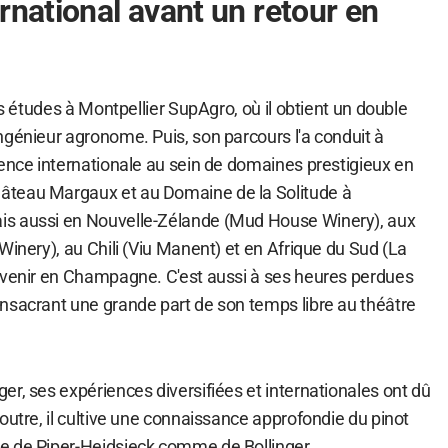
rnational avant un retour en
es études à Montpellier SupAgro, où il obtient un double
ngénieur agronome. Puis, son parcours l'a conduit à
ience internationale au sein de domaines prestigieux en
teau Margaux et au Domaine de la Solitude à
s aussi en Nouvelle-Zélande (Mud House Winery), aux
Winery), au Chili (Viu Manent) et en Afrique du Sud (La
evenir en Champagne. C'est aussi à ses heures perdues
nsacrant une grande part de son temps libre au théâtre
r, ses expériences diversifiées et internationales ont dû
outre, il cultive une connaissance approfondie du pinot
e de Piper-Heidsieck comme de Bollinger.