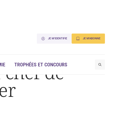
JE M'IDENTIFIE
JE M'ABONNE
 chef de
IE
TROPHÉES ET CONCOURS
er