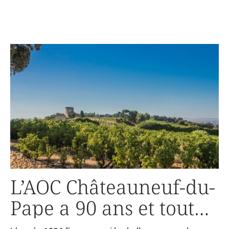
L’AOC Châteauneuf-du-
Pape a 90 ans et toute
une histoire à raconter