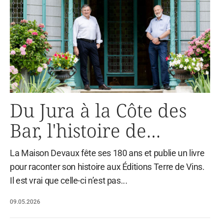
Du Jura à la Côte des
Bar, l'histoire de
Champagne Devaux
La Maison Devaux fête ses 180 ans et publie un livre
vous surprendra...
pour raconter son histoire aux Éditions Terre de Vins.
Il est vrai que celle-ci n’est pas...
09.05.2026