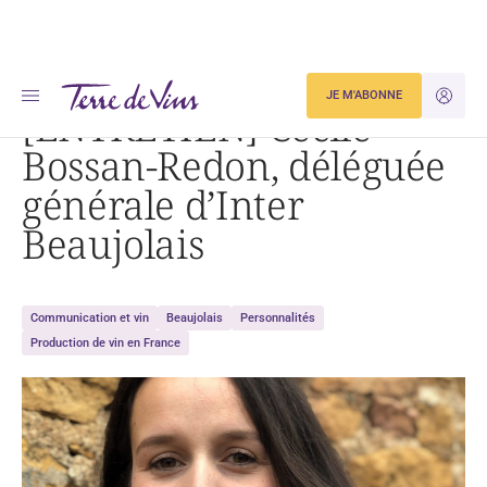
Accueil
[ENTRETIEN] Cécile Bossan-Redon, déléguée générale d’Inter Beaujolais
JE M'ABONNE
JE M'ID
[ENTRETIEN] Cécile
Bossan-Redon, déléguée
générale d’Inter
Beaujolais
Communication et vin
Beaujolais
Personnalités
Production de vin en France