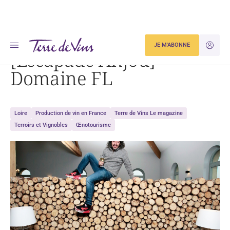
Accueil
[Escapade Anjou] Domaine FL
JE M'ABONNE
JE M'ID
[Escapade Anjou]
Domaine FL
Loire
Production de vin en France
Terre de Vins Le magazine
Terroirs et Vignobles
Œnotourisme