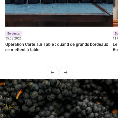
Bordeaux
É
15.03.2026
11.
Opération Carte sur Table : quand de grands bordeaux
Le
se mettent à table
Bo
Précédent
Suivant