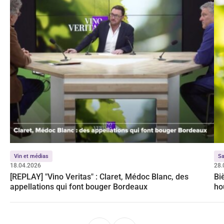
Vin et médias
Sa
18.04.2026
28.
[REPLAY] "Vino Veritas" : Claret, Médoc Blanc, des
Bi
appellations qui font bouger Bordeaux
ho