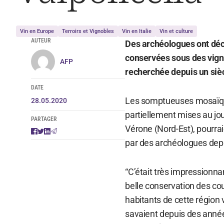
Vin en Europe
Terroirs et Vignobles
Vin en Italie
Vin et culture
AUTEUR
Des archéologues ont dé
conservées sous des vigne
AFP
recherchée depuis un siècl
DATE
Les somptueuses mosaïque
28.05.2020
partiellement mises au jo
PARTAGER
Vérone (Nord-Est), pourraie
par des archéologues dep
“C’était très impressionnan
belle conservation des cou
habitants de cette région vi
savaient depuis des année