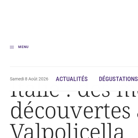
MENU
Accueil
Italie : des mosaïques romaines découvertes au milieu de vignes 
Italie : des
ACTUALITÉS
DÉGUSTATIONS
Samedi 8 Août 2026
découvertes 
Valpolicella