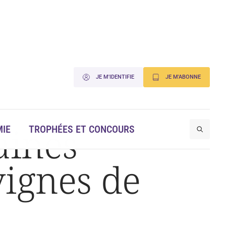
JE M'IDENTIFIE
JE M'ABONNE
aines
IE
TROPHÉES ET CONCOURS
vignes de