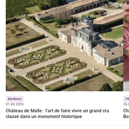
Bordeaux
Pé
01.04.2026
26.
Château de Malle : l’art de faire vivre un grand cru
Ch
classé dans un monument historique
Bo