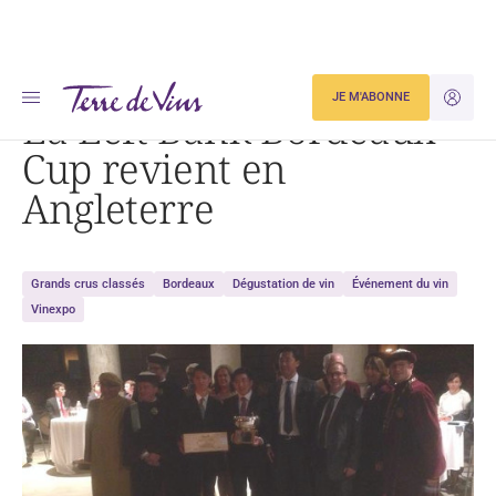
Accueil
La Left Bank Bordeaux Cup revient en Angleterre
JE M'ABONNE
JE M'ID
La Left Bank Bordeaux
Cup revient en
Angleterre
Grands crus classés
Bordeaux
Dégustation de vin
Événement du vin
Vinexpo