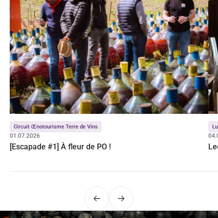
Circuit Œnotourisme Terre de Vins
Lu
01.07.2026
04.
[Escapade #1] À fleur de PO !
Le
Précédent
Suivant