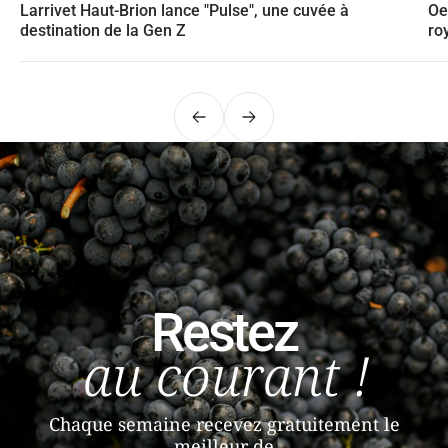
Larrivet Haut-Brion lance "Pulse", une cuvée à
Oe
destination de la Gen Z
ro
Précédent
Suivant
Restez
au courant !
Chaque semaine recevez gratuitement le
meilleur de