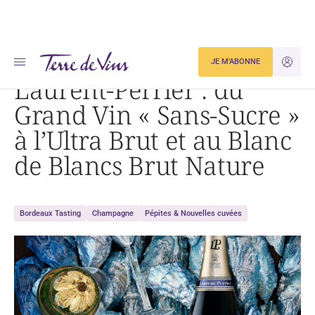
Accueil
Actualités
JE M'ABONNE
JE M'ID
Laurent-Perrier : du Grand Vin « Sans-Sucre » à l’Ultra Brut et au Blanc de Blancs Brut Nature
Laurent-Perrier : du
Grand Vin « Sans-Sucre »
à l’Ultra Brut et au Blanc
de Blancs Brut Nature
Bordeaux Tasting
Champagne
Pépites & Nouvelles cuvées