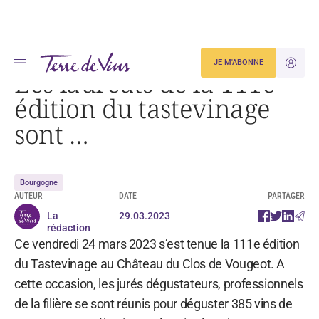
Accueil
Actualités
Les lauréats de la 111e édition du tastevinage sont …
JE M'ABONNE
JE M'ID
Les lauréats de la 111e
édition du tastevinage
sont …
Bourgogne
AUTEUR
DATE
PARTAGER
La
29.03.2023
rédaction
Ce vendredi 24 mars 2023 s’est tenue la 111e édition
du Tastevinage au Château du Clos de Vougeot. A
cette occasion, les jurés dégustateurs, professionnels
de la filière se sont réunis pour déguster 385 vins de