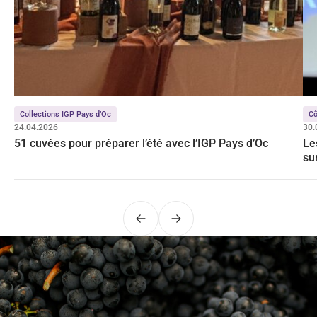
Collections IGP Pays d’Oc
Cô
24.04.2026
30.
51 cuvées pour préparer l’été avec l’IGP Pays d’Oc
Le
su
Précédent
Suivant