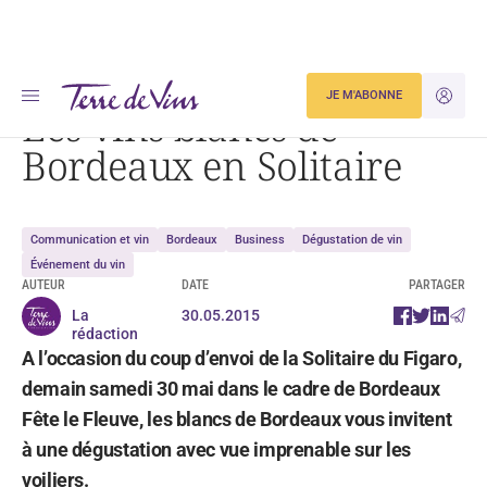
Accueil
Les vins blancs de Bordeaux en Solitaire
JE M'ABONNE
JE M'ID
Les vins blancs de
Bordeaux en Solitaire
Communication et vin
Bordeaux
Business
Dégustation de vin
Événement du vin
AUTEUR
DATE
PARTAGER
La
30.05.2015
rédaction
A l’occasion du coup d’envoi de la Solitaire du Figaro,
demain samedi 30 mai dans le cadre de Bordeaux
Fête le Fleuve, les blancs de Bordeaux vous invitent
à une dégustation avec vue imprenable sur les
voiliers.