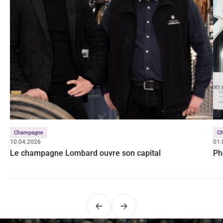
Champagne
C
10.04.2026
01.
Le champagne Lombard ouvre son capital
Ph
Précédent
Suivant