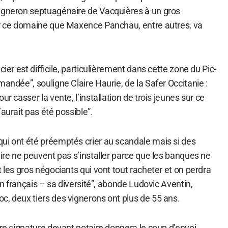
igneron septuagénaire de Vacquières à un gros
ur ce domaine que Maxence Panchau, entre autres, va
cier est difficile, particulièrement dans cette zone du Pic-
mandée”, souligne Claire Haurie, de la Safer Occitanie :
ur casser la vente, l’installation de trois jeunes sur ce
aurait pas été possible”.
ui ont été préemptés crier au scandale mais si des
aire ne peuvent pas s’installer parce que les banques ne
t les gros négociants qui vont tout racheter et on perdra
vin français – sa diversité”, abonde Ludovic Aventin,
c, deux tiers des vignerons ont plus de 55 ans.
ère signature devant notaire donnera le coup d’envoi