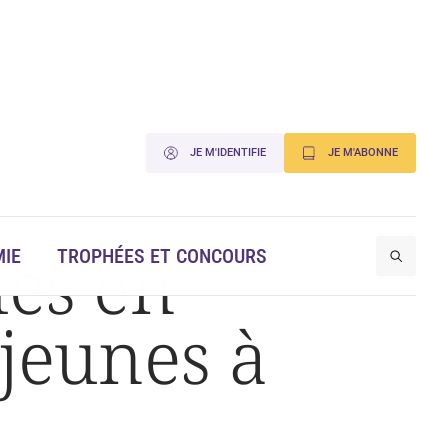
JE M'IDENTIFIE
JE M'ABONNE
les en
IE
TROPHÉES ET CONCOURS
 jeunes à