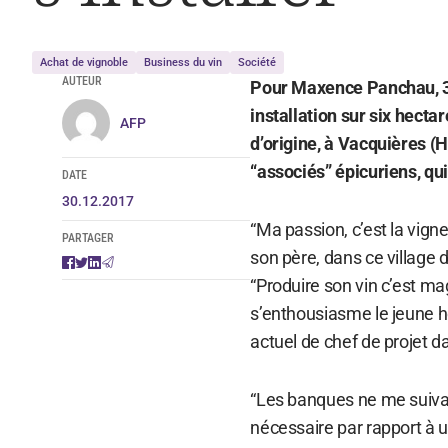
Achat de vignoble
Business du vin
Société
AUTEUR
Pour Maxence Panchau, 31
installation sur six hecta
AFP
d’origine, à Vacquières (H
“associés” épicuriens, qu
DATE
30.12.2017
“Ma passion, c’est la vigne
PARTAGER
son père, dans ce village 
“Produire son vin c’est ma
s’enthousiasme le jeune 
actuel de chef de projet da
“Les banques ne me suivaie
nécessaire par rapport à un