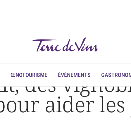
 les jeunes à s’installer
lt, des vignob
ŒNOTOURISME
ÉVÉNEMENTS
GASTRONOM
pour aider les