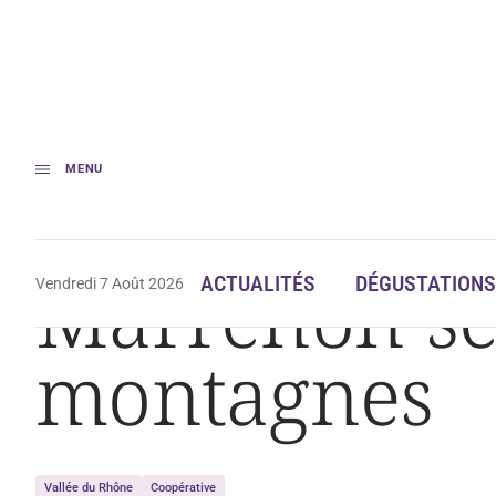
MENU
Accueil
Actualités
Marrenon se repositionne entre mer et montagnes
Marrenon se 
ACTUALITÉS
DÉGUSTATIONS
Vendredi 7 Août 2026
montagnes
Vallée du Rhône
Coopérative