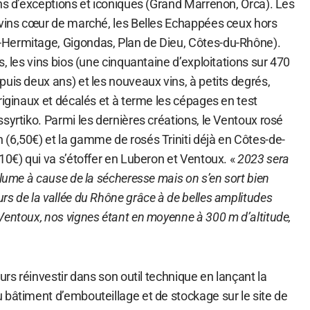
ns d’exceptions et iconiques (Grand Marrenon, Orca). Les
 vins cœur de marché, les Belles Echappées ceux hors
Hermitage, Gigondas, Plan de Dieu, Côtes-du-Rhône).
s, les vins bios (une cinquantaine d’exploitations sur 470
uis deux ans) et les nouveaux vins, à petits degrés,
riginaux et décalés et à terme les cépages en test
syrtiko. Parmi les dernières créations, le Ventoux rosé
(6,50€) et la gamme de rosés Triniti déjà en Côtes-de-
10€) qui va s’étoffer en Luberon et Ventoux. «
2023 sera
olume à cause de la sécheresse mais on s’en sort bien
s de la vallée du Rhône grâce à de belles amplitudes
Ventoux, nos vignes étant en moyenne à 300 m d’altitude,
urs réinvestir dans son outil technique en lançant la
 bâtiment d’embouteillage et de stockage sur le site de