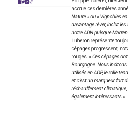
Philippe Tolleret, directeu
accrue ces dernières ann
Nature » ou « Vignobles en
davantage rêver, inclut les
notre ADN puisque Marreno
Luberon représente toujour
cépages progressent, nota
rouges. «
Ces cépages ont
Bourgogne. Nous incitons do
utilisés en AOP, le rolle t
et c’est un marqueur fort d
réchauffement climatique, 
également intéressants
».