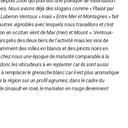
r depuis 2006 qui poursuit une politique de valorisation
ées.
Nous avions déjà des slogans comme « Plaisir par
 Luberon-Ventoux » mais « Entre Mer et Montagnes » fait
 autres vignobles avec lesquels nous travaillons et c'est
n en occitan vient de Mar (mer) et Mount
». Ventoux-
s près des deux-tiers de l’activité mais les vins de
mment des rolles en blancs et des pinots noirs en
 chez nous une époque de maturité comparable à la
nc les viticulteurs à en replanter car ils sont aussi
end à remplacer le grenache blanc car il est plus aromatique
e la région sur un profil agrumes; dans le cadre du
le cinsault en rosé, le marselan en rouge deviennent