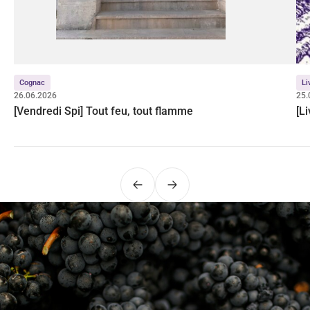
Cognac
Li
26.06.2026
25.
[Vendredi Spi] Tout feu, tout flamme
[L
Précédent
Suivant