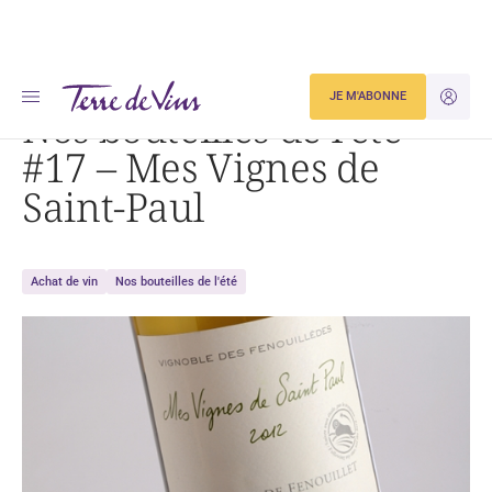
Accueil
Nos bouteilles de l’été #17 – Mes Vignes de Saint-Paul
JE M'ABONNE
JE M'ID
Nos bouteilles de l’été
#17 – Mes Vignes de
Saint-Paul
Achat de vin
Nos bouteilles de l'été