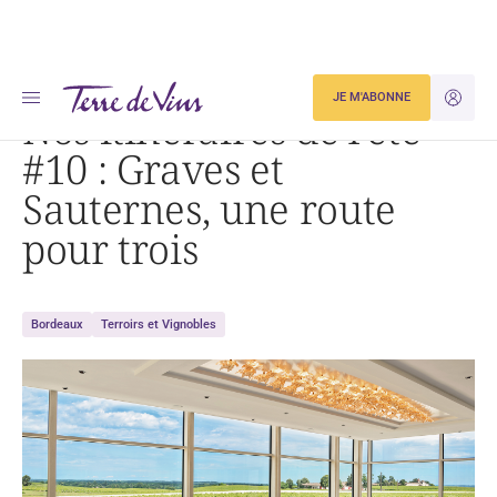
Accueil
Nos itinéraires de l’été #10 : Graves et Sauternes, une route pour trois
JE M'ABONNE
JE M'ID
Nos itinéraires de l’été
#10 : Graves et
Sauternes, une route
pour trois
Bordeaux
Terroirs et Vignobles