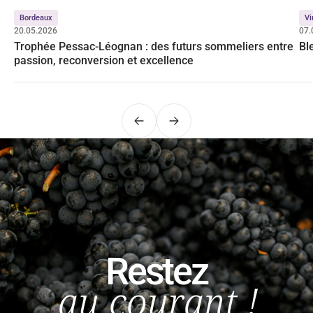
Bordeaux
Vi
20.05.2026
07.
Trophée Pessac-Léognan : des futurs sommeliers entre
Bl
passion, reconversion et excellence
Précédent
Suivant
Restez
au courant !