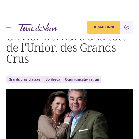
Accueil
Olivier Bernard à la tête de l’Union des Grands Crus
JE M'ABONNE
JE M'ID
Olivier Bernard à la tête
de l’Union des Grands
Crus
Grands crus classés
Bordeaux
Communication et vin