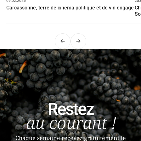
09.02.2026
25.
Carcassonne, terre de cinéma politique et de vin engagé
Ch
So
Précédent
Suivant
Restez
au courant !
Chaque semaine recevez gratuitement le