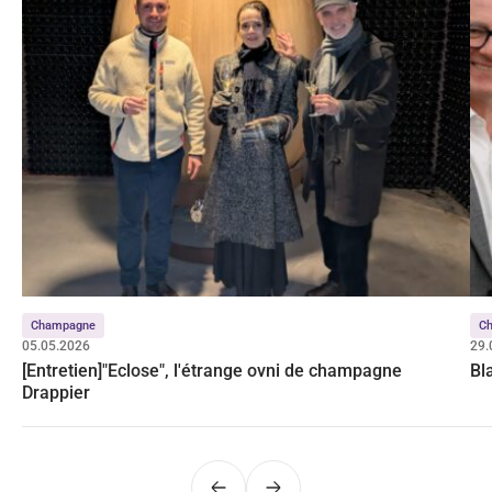
Champagne
C
05.05.2026
29.
[Entretien]"Eclose", l'étrange ovni de champagne
Bl
Drappier