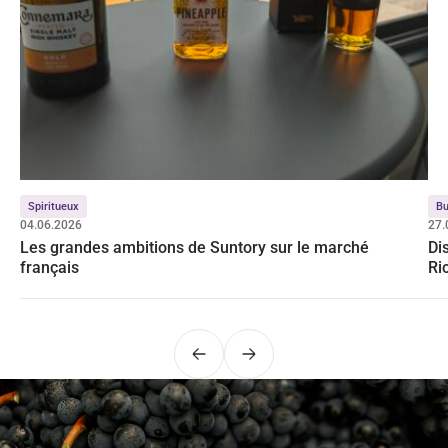
Spiritueux
Bu
04.06.2026
27.
Les grandes ambitions de Suntory sur le marché
Di
français
Ri
Précédent
Suivant