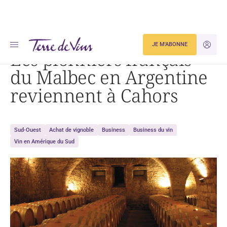
Accueil
Les pionniers français du Malbec en Argentine reviennent à Cahors
JE M'ABONNE
JE M'ID
Les pionniers français
du Malbec en Argentine
reviennent à Cahors
Sud-Ouest
Achat de vignoble
Business
Business du vin
Vin en Amérique du Sud