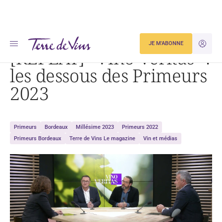
Accueil
Actualités
[REPLAY] « Vino Veritas » : les dessous des Primeurs 2023
JE M'ABONNE
JE M'ID
[REPLAY] “Vino Veritas” :
les dessous des Primeurs
2023
Primeurs
Bordeaux
Millésime 2023
Primeurs 2022
Primeurs Bordeaux
Terre de Vins Le magazine
Vin et médias