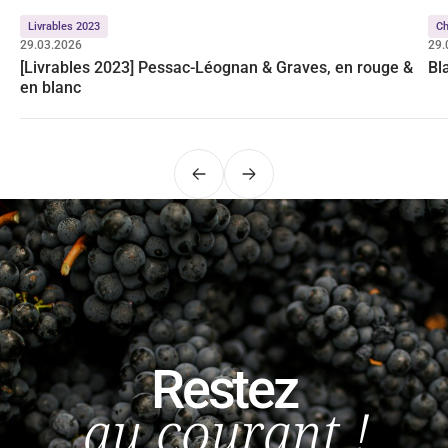
Livrables 2023
C
29.03.2026
29.
[Livrables 2023] Pessac-Léognan & Graves, en rouge &
Bl
en blanc
Précédent
Suivant
Restez
au courant !