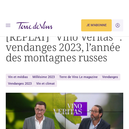
Accueil
Actualités
JE M'ABONNE
JE M'ID
[REPLAY] « Vino Veritas » : vendanges 2023, l’année des montagnes russes
[REPLAY] “Vino Veritas” :
vendanges 2023, l’année
des montagnes russes
Vin et médias
Millésime 2023
Terre de Vins Le magazine
Vendanges
Vendanges 2023
Vin et climat