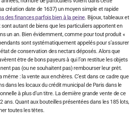
 années, nombre de particuliers voient dans cette
e (sa création date de 1637) un moyen simple et rapide
ns des finances parfois bien à la peine
. Bijoux, tableaux et
x sont autant de biens que les particuliers apportent en
ins un an. Bien évidemment, comme pour tout produit «
dépendants sont systématiquement appelés pour s’assurer
n état de conservation des nectars déposés. Alors que
vèrent être de bons payeurs à qui l’on restitue les objets
nnent pas (ou ne souhaitent pas) rembourser leur prêt.
 la même : la vente aux enchères. C’est dans ce cadre que
ns dans les locaux du crédit municipal de Paris dans le
nnelle à plus d’un titre. La dernière grande vente de ce
de 2 ans. Quant aux bouteilles présentées dans les 185 lots,
ner toutes les têtes.