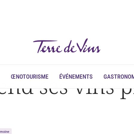
end ses vins 
ŒNOTOURISME
ÉVÉNEMENTS
GASTRONOM
rimoine