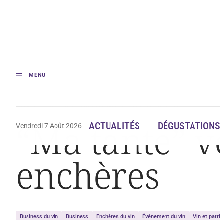
MENU
Accueil
« Ma tante » vend ses vins précieux aux enchères
“Ma tante” v
ACTUALITÉS
DÉGUSTATIONS
Vendredi 7 Août 2026
enchères
Business du vin
Business
Enchères du vin
Événement du vin
Vin et pat