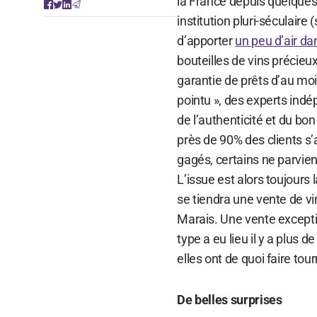
la France depuis quelques
institution pluri-séculair
d’apporter
un peu d’air da
bouteilles de vins précieu
garantie de prêts d’au mo
pointu », des experts in
de l’authenticité et du bo
près de 90% des clients s’a
gagés, certains ne parvie
L’issue est alors toujours
se tiendra une vente de vi
Marais. Une vente exceptio
type a eu lieu il y a plus 
elles ont de quoi faire tour
De belles surprises