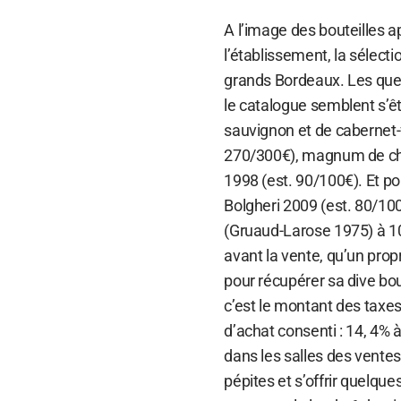
A l’image des bouteilles 
l’établissement, la sélecti
grands Bordeaux. Les que
le catalogue semblent s’ê
sauvignon et de cabernet-f
270/300€), magnum de châ
1998 (est. 90/100€). Et p
Bolgheri 2009 (est. 80/100
(Gruaud-Larose 1975) à 10
avant la vente, qu’un pro
pour récupérer sa dive bout
c’est le montant des taxes
d’achat consenti : 14, 4%
dans les salles des ventes
pépites et s’offrir quelqu