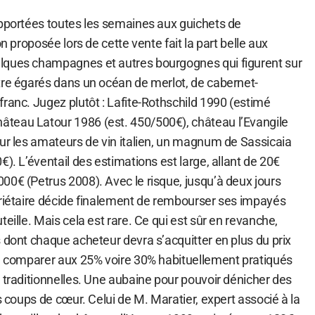
apportées toutes les semaines aux guichets de
on proposée lors de cette vente fait la part belle aux
lques champagnes et autres bourgognes qui figurent sur
tre égarés dans un océan de merlot, de cabernet-
ranc. Jugez plutôt : Lafite-Rothschild 1990 (estimé
teau Latour 1986 (est. 450/500€), château l’Evangile
our les amateurs de vin italien, un magnum de Sassicaia
€). L’éventail des estimations est large, allant de 20€
00€ (Petrus 2008). Avec le risque, jusqu’à deux jours
priétaire décide finalement de rembourser ses impayés
eille. Mais cela est rare. Ce qui est sûr en revanche,
 dont chaque acheteur devra s’acquitter en plus du prix
 à comparer aux 25% voire 30% habituellement pratiqués
 traditionnelles. Une aubaine pour pouvoir dénicher des
es coups de cœur. Celui de M. Maratier, expert associé à la