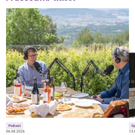
Podcast
Sp
06.08.2026
13.