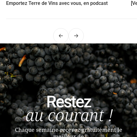
Emportez Terre de Vins avec vous, en podcast
[V
Précédent
Suivant
Restez
au courant !
Chaque semaine recevez gratuitement le
meilleur de