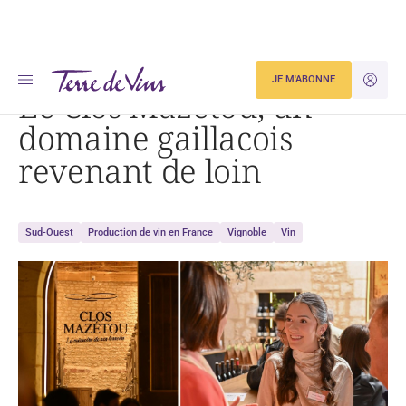
Accueil
Actualités
Le Clos Mazétou, un domaine gaillacois revenant de loin
JE M'ABONNE
JE M'ID
Le Clos Mazétou, un
domaine gaillacois
revenant de loin
Sud-Ouest
Production de vin en France
Vignoble
Vin