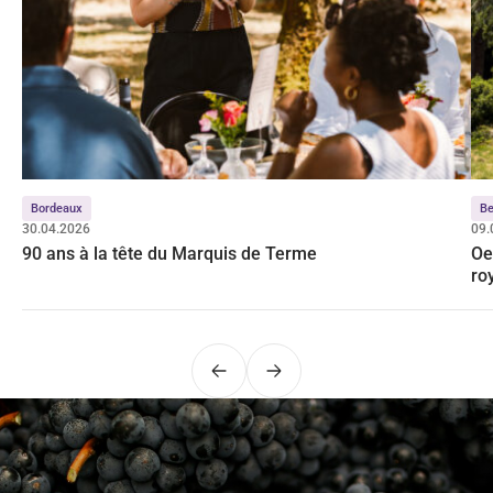
Bordeaux
Be
30.04.2026
09.
90 ans à la tête du Marquis de Terme
Oe
ro
Précédent
Suivant