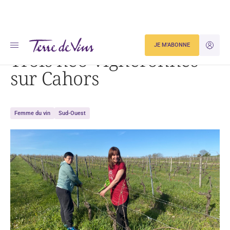
Accueil
Actualités
Trois néo-vigneronnes sur Cahors
JE M'ABONNE
JE M'ID
Trois néo-vigneronnes
sur Cahors
Femme du vin
Sud-Ouest