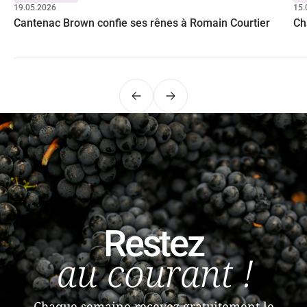
19.05.2026
15.
Cantenac Brown confie ses rênes à Romain Courtier
Ch
Précédent
Suivant
Restez
au courant !
Chaque semaine recevez gratuitement le