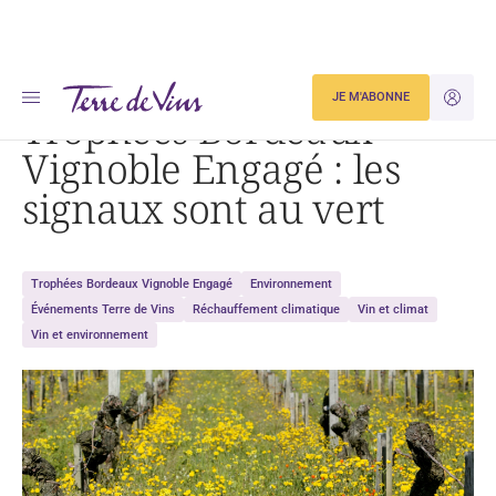
Accueil
Trophées Bordeaux Vignoble Engagé : les signaux sont au vert
JE M'ABONNE
JE M'ID
Trophées Bordeaux
Vignoble Engagé : les
signaux sont au vert
Trophées Bordeaux Vignoble Engagé
Environnement
Événements Terre de Vins
Réchauffement climatique
Vin et climat
Vin et environnement