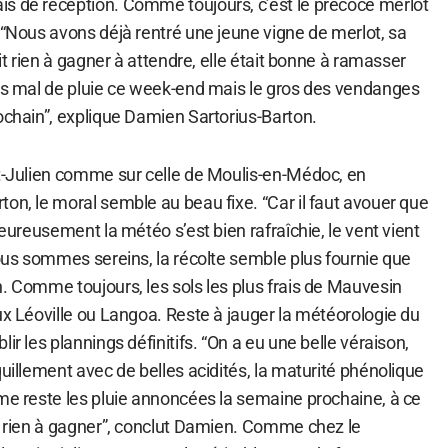
s de réception. Comme toujours, c’est le précoce merlot
 “Nous avons déjà rentré une jeune vigne de merlot, sa
ait rien à gagner à attendre, elle était bonne à ramasser
pas mal de pluie ce week-end mais le gros des vendanges
ochain”, explique Damien Sartorius-Barton.
nt-Julien comme sur celle de Moulis-en-Médoc, en
on, le moral semble au beau fixe. “Car il faut avouer que
heureusement la météo s’est bien rafraîchie, le vent vient
nous sommes sereins, la récolte semble plus fournie que
. Comme toujours, les sols les plus frais de Mauvesin
ux Léoville ou Langoa. Reste à jauger la météorologie du
ir les plannings définitifs. “On a eu une belle véraison,
quillement avec de belles acidités, la maturité phénolique
ème reste les pluie annoncées la semaine prochaine, à ce
us rien à gagner”, conclut Damien. Comme chez le