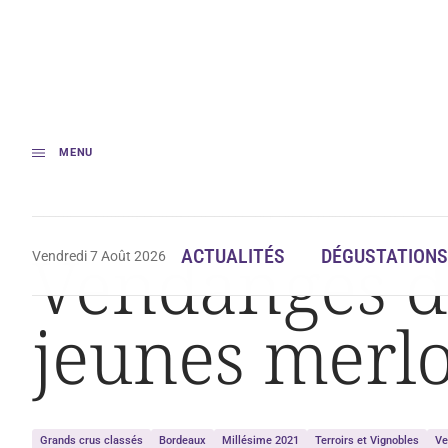
MENU
Accueil
Vendanges dans le Médoc : feu pour les jeunes merlots !
Vendanges da
ACTUALITÉS
DÉGUSTATIONS
Vendredi 7 Août 2026
jeunes merlo
Grands crus classés
Bordeaux
Millésime 2021
Terroirs et Vignobles
Ve