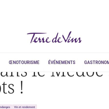
ns le Médoc :
ŒNOTOURISME
ÉVÉNEMENTS
GASTRONOM
ts !
ndanges
Vin et rendement