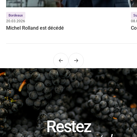
Bordeaux
Su
20.03.2026
08.
Michel Rolland est décédé
Co
Précédent
Suivant
Restez