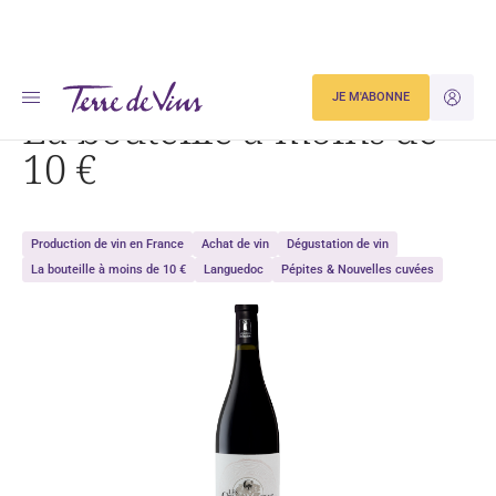
Accueil
Dégustation
La bouteille à moins de 10 €
JE M'ABONNE
JE M'ID
La bouteille à moins de
10 €
Production de vin en France
Achat de vin
Dégustation de vin
La bouteille à moins de 10 €
Languedoc
Pépites & Nouvelles cuvées