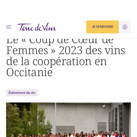
Accueil
Dégustation
JE M'ABONNE
JE M'ID
Le « Coup de Cœur de Femmes » 2023 des vins de la coopération en Occitanie
Le « Coup de Cœur de
Femmes » 2023 des vins
de la coopération en
Occitanie
Événement du vin