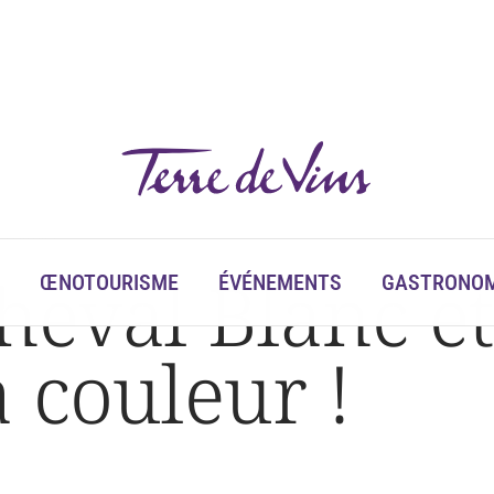
 couleur !
heval Blanc e
ŒNOTOURISME
ÉVÉNEMENTS
GASTRONOM
 couleur !