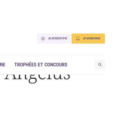
JE M'IDENTIFIE
JE M'ABONNE
t Angélus
IE
TROPHÉES ET CONCOURS