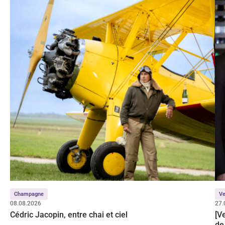
Champagne
Ve
08.08.2026
27.
Cédric Jacopin, entre chai et ciel
[V
de