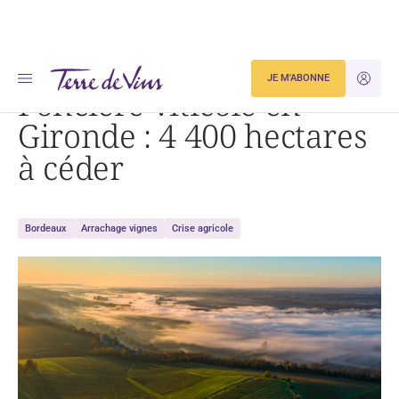
Accueil
Actualités
Foncière viticole en Gironde : 4 400 hectares à céder
JE M'ABONNE
JE M'ID
Foncière viticole en
Gironde : 4 400 hectares
à céder
Bordeaux
Arrachage vignes
Crise agricole