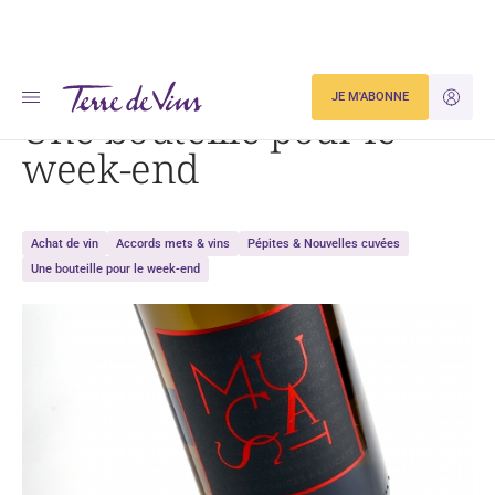
Accueil
Dégustation
Une bouteille pour le week-end
JE M'ABONNE
JE M'ID
Une bouteille pour le
week-end
Achat de vin
Accords mets & vins
Pépites & Nouvelles cuvées
Une bouteille pour le week-end