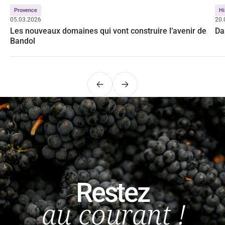
Provence
Hi
05.03.2026
20.
Les nouveaux domaines qui vont construire l’avenir de
Da
Bandol
Précédent
Suivant
Restez
au courant !