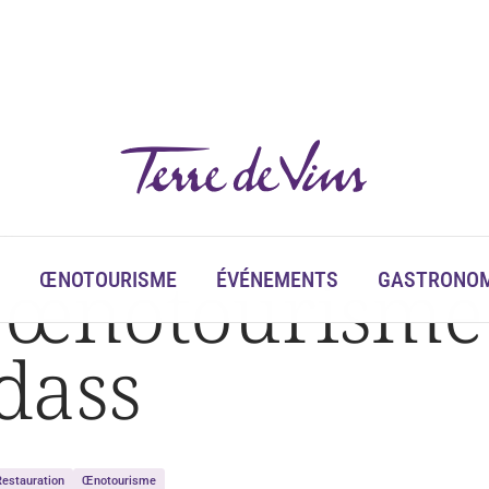
ass
s œnotourisme
ŒNOTOURISME
ÉVÉNEMENTS
GASTRONOM
dass
Restauration
Œnotourisme