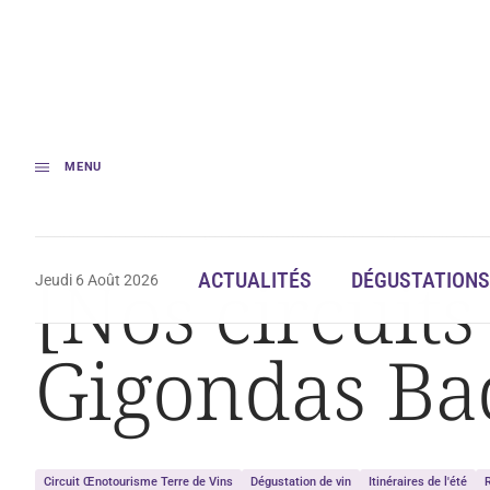
MENU
Accueil
Œnotourisme
[Nos circuits œnotourisme #27] Gigondas Bad
[Nos circuit
ACTUALITÉS
DÉGUSTATIONS
Jeudi 6 Août 2026
Gigondas Ba
Circuit Œnotourisme Terre de Vins
Dégustation de vin
Itinéraires de l'été