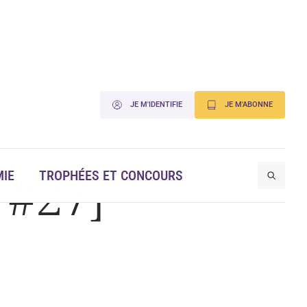
JE M'IDENTIFIE
JE M'ABONNE
 #27]
IE
TROPHÉES ET CONCOURS