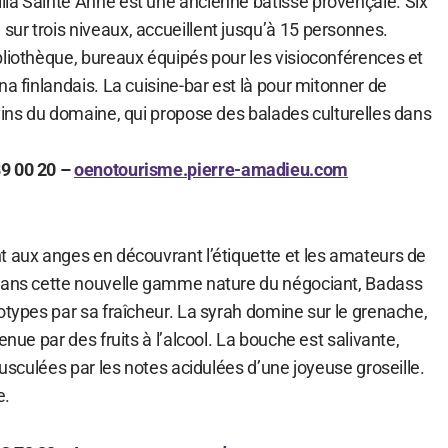
la Sainte Anne est une ancienne bâtisse provençale. Six
ur trois niveaux, accueillent jusqu’à 15 personnes.
bliothèque, bureaux équipés pour les visioconférences et
na finlandais. La cuisine-bar est là pour mitonner de
vins du domaine, qui propose des balades culturelles dans
9 00 20 –
oenotourisme.pierre-amadieu.com
t aux anges en découvrant l’étiquette et les amateurs de
 Dans cette nouvelle gamme nature du négociant, Badass
otypes par sa fraîcheur. La syrah domine sur le grenache,
enue par des fruits à l’alcool. La bouche est salivante,
bousculées par les notes acidulées d’une joyeuse groseille.
e.