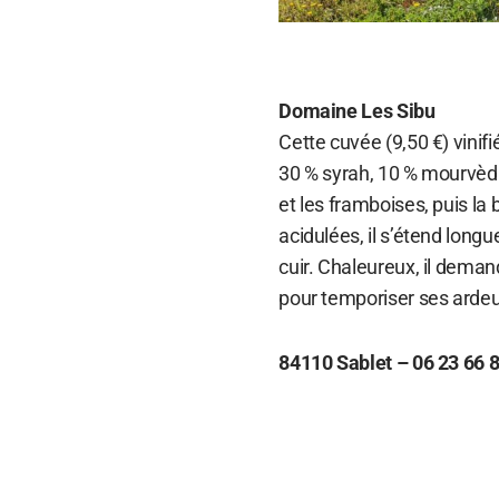
Domaine Les Sibu
Cette cuvée (9,50 €) vini
30 % syrah, 10 % mourvèdr
et les framboises, puis la
acidulées, il s’étend long
cuir. Chaleureux, il dem
pour temporiser ses ardeu
84110 Sablet – 06 23 66 