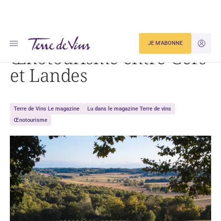
Accueil
Œnotourisme
Œnotourisme entre Gers et Landes
JE M'ABONNE
JE M'ID
Œnotourisme entre Gers
et Landes
Terre de Vins Le magazine
Lu dans le magazine Terre de vins
Œnotourisme