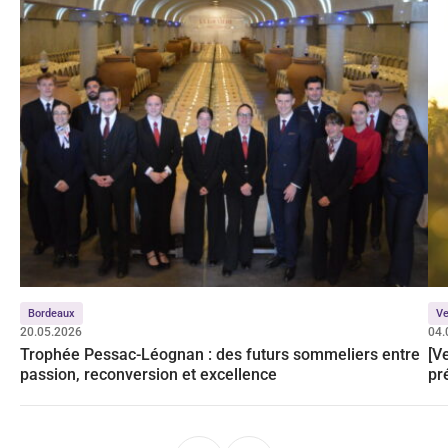
Bordeaux
Ve
20.05.2026
04.
Trophée Pessac-Léognan : des futurs sommeliers entre
[V
passion, reconversion et excellence
pr