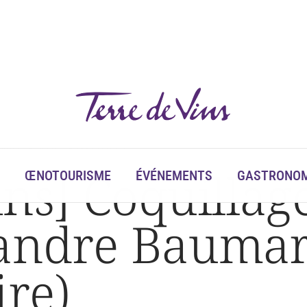
Alexandre Baumard (L’Observatoire)
ins] Coquillage
ŒNOTOURISME
ÉVÉNEMENTS
GASTRONOM
xandre Bauma
ire)