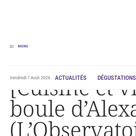
MENU
Accueil
Gastronomie
[Cuisine et vins] Coquillages et céleri boule d’
[Cuisine et v
ACTUALITÉS
DÉGUSTATIONS
Vendredi 7 Août 2026
boule d’Ale
(L’Observato