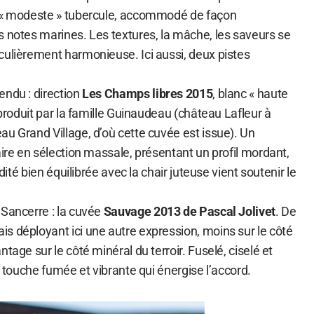
n « modeste » tubercule, accommodé de façon
s notes marines. Les textures, la mâche, les saveurs se
culièrement harmonieuse. Ici aussi, deux pistes
endu : direction
Les Champs libres 2015
, blanc « haute
 produit par la famille Guinaudeau (château Lafleur à
u Grand Village, d’où cette cuvée est issue). Un
aire en sélection massale, présentant un profil mordant,
idité bien équilibrée avec la chair juteuse vient soutenir le
 Sancerre : la cuvée
Sauvage 2013 de Pascal Jolivet
. De
s déployant ici une autre expression, moins sur le côté
tage sur le côté minéral du terroir. Fuselé, ciselé et
e touche fumée et vibrante qui énergise l’accord.