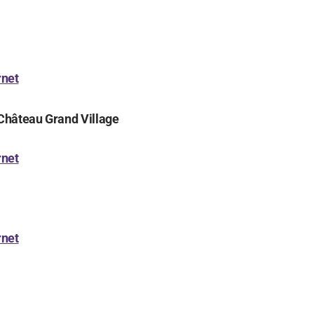
rnet
Château Grand Village
rnet
rnet