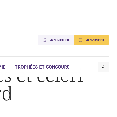
JE M'IDENTIFIE
JE M'ABONNE
s et céleri
IE
TROPHÉES ET CONCOURS
rd